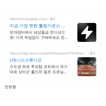
https://m.bunjang.co.kr/
광고
지금 가장 핫한 롤랑가로스 국
내 최대 브랜드 중고거래
번개장터에서 새상품급 컨디션으
로! 가격 부담없이 구매하세요 전
국 각지에서 올라오는 전국구 최다
상품 매일 10만 개 이상의 신규 상
품 업로드
https://map.naver.com/p/entry/place/179160447
광고
2
L테니스스튜디오
수도권 최초 루프탑 코트에서 국가
대표 상비군 출신의 젊은 프로님들
께서 레슨 진행!
반응형