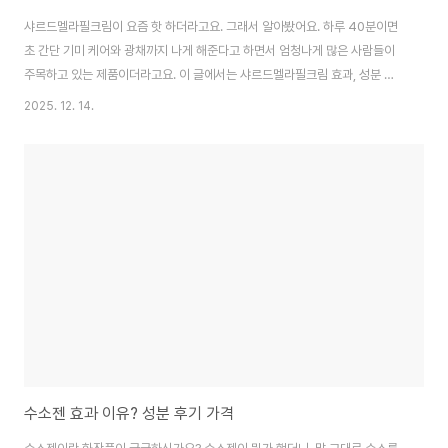
샤르드멜라필크림이 요즘 핫 하더라고요. 그래서 알아봤어요. 하루 40분이면
초 간단 기미 케어와 광채까지 나게 해준다고 하면서 엄청나게 많은 사람들이
주목하고 있는 제품이더라고요. 이 글에서는 샤르드멜라필크림 효과, 성분 효
능, 후기, 사용법을 중심으로 알아볼게요. 샤르드멜라필크림이란?샤르드멜라
2025. 12. 14.
필크림은 마스크팩 크림인데, 붙였다가 떼어내면 기미가 옅어지고 피부가 맑아
지면서 광채가 나는 제품으로 '멜라필 크림 마스크'로도 불립니다. 멜라닌 생성
억제 성분을 함유해 속 기미부터 흔적까지 5가지 기미개선 임상 시험을 완료했
으며, 피부 속부터 개선하여 재생성 방지 효과까지 볼수 있다고 합니다. 피부에
유해한 성분을 포함하지 않았으며 EWG 그린 등급의 원료만을 사용해 안전하
며 피부 자극테스트에서도 저자극 판정으..
수소젠 효과 이유? 성분 후기 가격