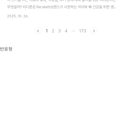
무엇일까? 리디튼은 Re:diett브랜드가 시판하는 치아와 뼈 건강을 위한 영양
제입니다. 치아와 뼈 형성에 도움이 되는 칼슘과 비타민C, 비타민D를 주요원
2025. 10. 26.
료로 만들어졌습니다. 이 제품의 차별성은 미국 프리미엄 코랄칼슘을 200℃
저온에서 가공해 영양손실을 최소화하여 일반 가소성 칼슘보다 더 효과적이란
1
2
3
4
···
173
점입니다. 칼슘은 뼈와 치아의 주성분이고, 비타민 D는 칼슘흡수를 도와 치아
와 충치 및 지주질환을 예방하고 튼튼한 뼈를 유지하는데 도움을 줍니다. 한편
반응형
비타민C는 결합 조직 형성과 기능을 유지하는데 필요한 성분으로 콜라겐 합성
을 촉진해 잇몸 치주조직을 강..