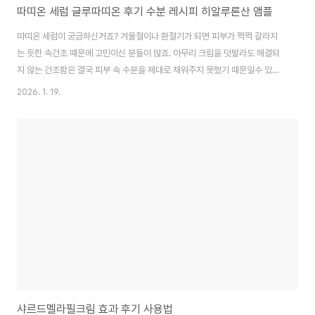
따띠온 세럼 글루따띠온 후기 수분 레시피 히알루론산 앰플
따띠온 세럼이 궁금하신거죠? 겨울철이나 환절기가 되면 피부가 쩍쩍 갈라지
는 듯한 속건조 때문에 고민이신 분들이 많죠. 아무리 크림을 덧발라도 해결되
지 않는 건조함은 결국 피부 속 수분을 제대로 채워주지 못했기 때문일수 있는
데요. 오늘은 귀여운 캐릭터 패키지로 눈길을 사로잡지만, 성분과 효능만큼은
2026. 1. 19.
피부과 연구소의 검증을 거치는 등 확실한 실력을 갖춘 따띠온 수분 레시피, 저
분자 히알루론산 세럼인 글루따띠온 세럼에 대해 자세히 알아보겠습니다. 따띠
온이란?따띠온은 귀여운 오리 캐릭터를 내세워 친근함을 주면서도, (주)더마코
스메틱 피부과학연구소와 함께 개발하여 확실한 피부 개선 효과를 입증한 스킨
케어 브랜드입니다. 오늘 소개할 따띠온 수분 레시피 저분자 히알루론산 세럼
은 겉보기에만 귀여운 것이 아니라 실제 인체..
샤르드멜라필크림 효과 후기 사용법