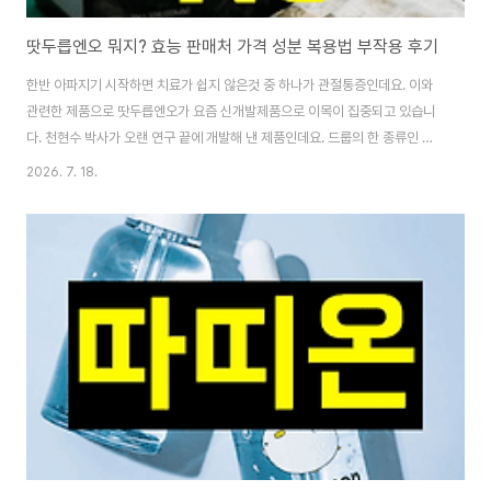
땃두릅엔오 뭐지? 효능 판매처 가격 성분 복용법 부작용 후기
한반 아파지기 시작하면 치료가 쉽지 않은것 중 하나가 관절통증인데요. 이와
관련한 제품으로 땃두릅엔오가 요즘 신개발제품으로 이목이 집중되고 있습니
다. 천현수 박사가 오랜 연구 끝에 개발해 낸 제품인데요. 드룹의 한 종류인 땃
두릅과 마늘 등 천연식물재료를 함께 발효하여 활력개선제로 널리 알려진 산화
2026. 7. 18.
질소 대사체를 발견한 것이 제품의 핵심이라 볼수 있습니다. 그럼 땃두릅엔오
가 정확하게 무엇인지와 관절과 관련한 효능은 무엇이며, 판매처, 가격, 성분,
복용법, 부작용, 후기까지 소상하게 정리해 볼께요. 땃두릅엔오란?땃두릅은 말
그대로 두릅의 일종으로 천삼으로도 불리며 사표닌이 풍부해 인삼과 버금가는
사표닌과 플라보노이드를 함유하고 있다고 합니다. 이 땃두릅 자체로도 혈당
및 혈압조절, 면역 및 피로개선, 관절..