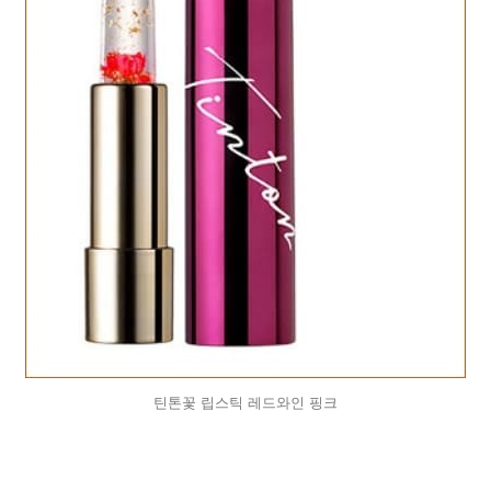
틴톤꽃 립스틱 레드와인 핑크