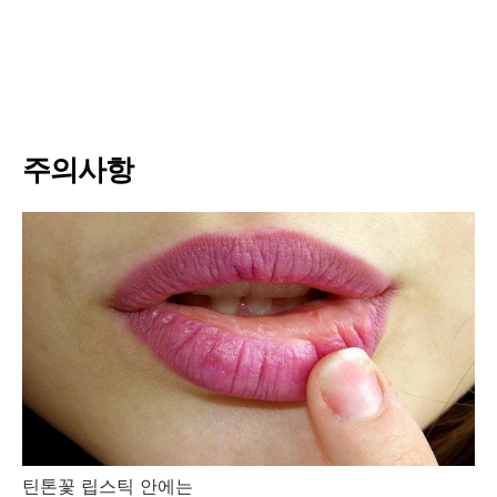
주의사항
틴톤꽃 립스틱 안에는