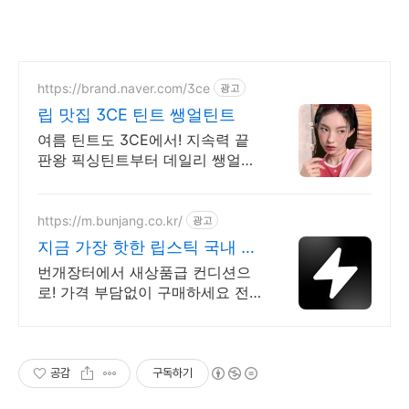
https://brand.naver.com/3ce
광고
립 맛집 3CE 틴트 쌩얼틴트
여름 틴트도 3CE에서! 지속력 끝
판왕 픽싱틴트부터 데일리 쌩얼틴
트까지
https://m.bunjang.co.kr/
광고
지금 가장 핫한 립스틱 국내 최
대 브랜드 중고거래
번개장터에서 새상품급 컨디션으
로! 가격 부담없이 구매하세요 전
국 각지에서 올라오는 전국구 최다
상품 매일 10만 개 이상의 신규 상
품 업로드
공감
구독하기