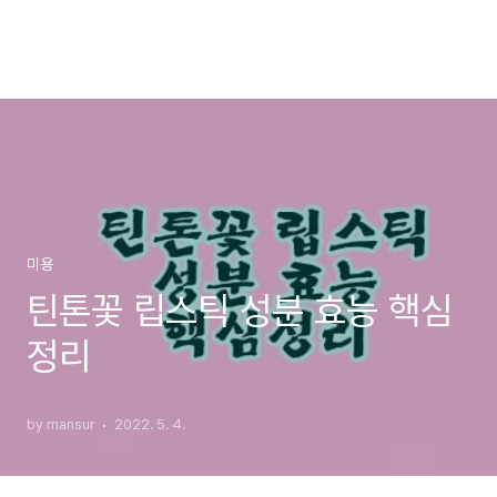
미용
틴톤꽃 립스틱 성분 효능 핵심
정리
by mansur
2022. 5. 4.