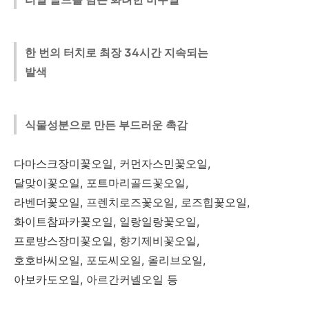
한 번의 터치로 최장 34시간 지속되는
발색
식물성분으로 만든 부드러운 촉감
다마스크장미꽃오일, 커먼자스민꽃오일,
달맞이꽃오일, 포트마리골드꽃오일,
라벤더꽃오일, 프렌치로즈꽃오일, 로즈힙꽃오일,
화이트참파카꽃오일, 일랑일랑꽃오일,
프로방스장미꽃오일, 향기제비꽃오일,
호호바씨오일, 포도씨오일, 올리브오일,
아보카도오일, 아르간커넬오일 등