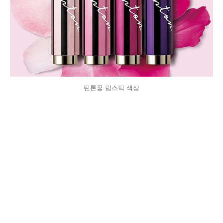
틴톤꽃 립스틱 색상