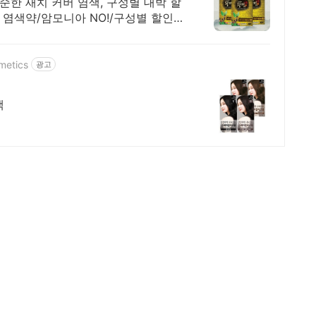
순한 새치 커버 염색, 구성별 대박 할
 염색약/암모니아 NO!/구성별 할인
metics
광고
색