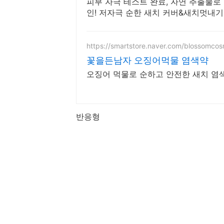
피부 자극 테스트 완료, 자연 추출물로 
인! 저자극 순한 새치 커버&새치멋내기
혜택까지
https://smartstore.naver.com/blossomcos
꽃을든남자 오징어먹물 염색약
오징어 먹물로 순하고 안전한 새치 염
반응형