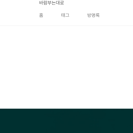
본문 바로가기
바람부는대로
홈
태그
방명록