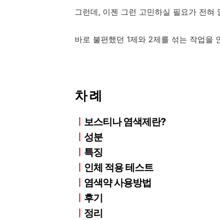
그런데, 이젠 그런 고민하실 필요가 전혀 
바로 불편했던 1제와 2제를 섞는 작업을 
차 례
ㅣ
보스티나 염색제란?
ㅣ
성분
ㅣ
특징
ㅣ
인체 적용 테스트
ㅣ
염색약 사용방법
ㅣ
후기
ㅣ
정리