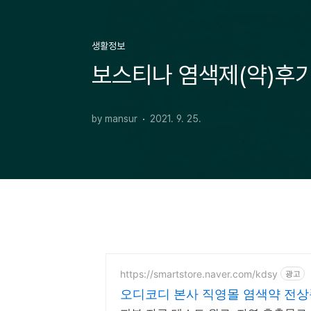
생활정보
보스티나 염색제(약)후기
by mansur
2021. 9. 25.
https://smartstore.naver.com/kdsy
광고
오디코디 본사 직영몰 염색약 전