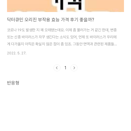
닥터큐민 오리진 부작용 효능 가격 후기 좋을까?
코로나 19도 발생한 지 꽤 오래됐는데요. 이제 좀 물러가는 거 같긴 한데, 변종
또는 신종 바이러스가 자꾸 생긴다는 소식도 있어, 언제 또 바이러스가 우리에
게 다가올지 아직은 확실치 않은 점이 좀 있죠. 그동안 면역과 관련된 제품들도
많이 나왔었는데, 그중 시중에서 뜨거운 관심을 받고 있는 제품이 있다고 해서
2022. 5. 27.
보니, 그것은 바로, 닥터큐민 오리진이란 제품이었어요. 궁금해하시는 분들을
위해 지금 여기서 알아볼게요. 닥터큐민 오리진이란? 닥터큐민 오리진은 네이
1
처퓨어코리아에서 만들어 (주)인큐텐에서 판매를 하고 있는 면역력 강화를 위
한 건강기능식품인데요. Doctor + Curcumin(강황) 즉, Doctor의 약어 Dr.
반응형
와 강황의 뒷글자 Cumin을 합쳐서 만든 것으로 강황 박사의 뜻이 내포되어 있
습니..