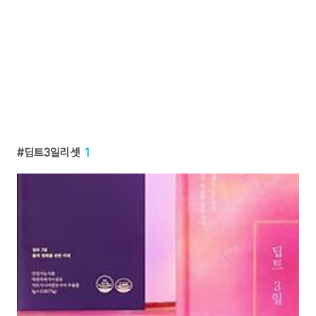
딥트3일리셋
1