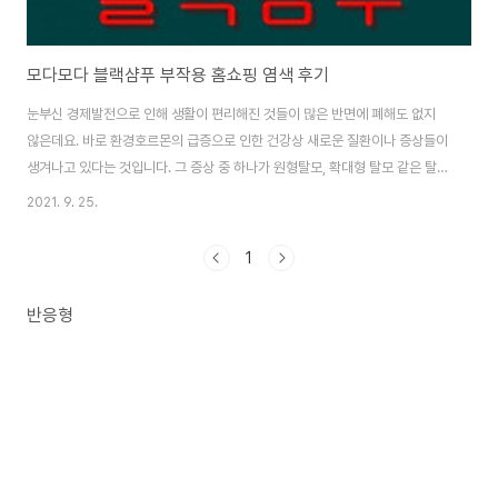
모다모다 블랙샴푸 부작용 홈쇼핑 염색 후기
눈부신 경제발전으로 인해 생활이 편리해진 것들이 많은 반면에 폐해도 없지
않은데요. 바로 환경호르몬의 급증으로 인한 건강상 새로운 질환이나 증상들이
생겨나고 있다는 것입니다. 그 증상 중 하나가 원형탈모, 확대형 탈모 같은 탈모
인구의 급증인데요. 따라서 최근 이 탈모 문제와 함께 새치 문제로 고민하는 사
2021. 9. 25.
람들이 많아지고 있다고 합니다. 그래서 오늘은 이런 사람들에게 도움이 될만
한 제품이 있어 소개해 드리려고 해요. 샴푸 하나로 탈모방지는 물론 새치머리
1
까지 자연갈색으로 바꿔주는 제품이 있다면 믿으시겠어요? 모다모다 프로 체
인지 블랙샴푸가 바로 그런 제품인데요. 지금 바로 여기에서 만나 보겠습니다.
반응형
=◑차 례◐= ㅣ들어가며 ㅣ모다모다블랙 샴푸의 기능성 인정 ㅣ모다모다블랙
샴푸의 성분 ㅣ효능 ㅣ부작용 ㅣ염색 ..