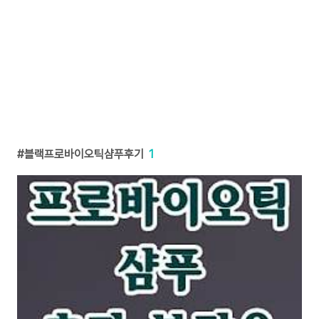
블랙프로바이오틱샴푸후기
1