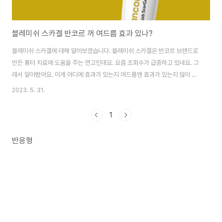
블레미쉬 스카겔 반코르 꺼 여드름 효과 있나?
블레미쉬 스카겔에 대해 알아보겠습니다. 블레미쉬 스카겔은 반코르 브랜드로
만든 흉터 치료에 도움을 주는 연고인데요. 요즘 조회수가 급증하고 있네요. 그
래서 알아봤어요. 이게 어디에 효과가 있는지 여드름엔 효과가 있는지 많이 궁
금하실텐데요. 지금 알아볼게요. 블레미쉬 스카겔이란? 블레미쉬 스카겔은 반
2023. 5. 31.
코르 브랜드를 가지고 있는 일성유한책임회사에서 만든 흉터 관리 의료기기인
데요. 공식명칭은 반코르 닥터 블레미쉬 스카겔입니다. 이 제품은 특이한게 의
1
료기기라고 하는데요. 상처치료제는 두 종류로 나뉘는데, 하나는 일반의약품이
고 또다른 하나는 의료기기라고 하네요. * 일반의약품: 흉터조직을 느슨하게
반응형
해 수분을 공급해서 치료하는 것 의료기기: 물리적 압박이 필요한 실리콘제제
로 치료하는 것으로 바르는 겔과 붙이는 시트로..