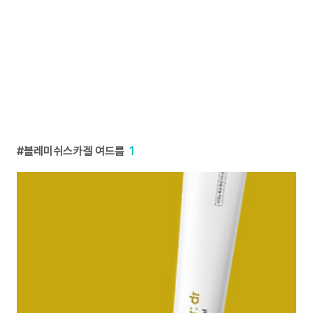
블레미쉬스카겔 여드름
1