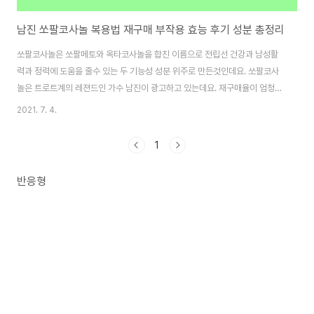
남진 쏘팔코사놀 복용법 재구매 부작용 효능 후기 성분 총정리
쏘팔코사놀은 쏘팔메토와 옥타코사놀을 합친 이름으로 전립선 건강과 남성활
력과 정력에 도움을 줄수 있는 두 기능성 성분 위주로 만든것인데요. 쏘팔코사
놀은 트로트계의 레젼드인 가수 남진이 광고하고 있는데요. 재구매율이 엄청
높다고 하는 것을 보면 이것은 구매자들이 행동으로 보여주는 긍정적인 후기가
2021. 7. 4.
아닌가싶네요. 이 제품은 남진이 수년간 광고를 도맡아 하다보니까, 아예 '남진
쏘팔코사놀'이란 이름까지 붙게 되었답니다. 주로 이렇게 광고모델을 대형 스
1
타를 등용시켜 한다는 것은 그만큼 자신 있고, 신뢰가 깊을 때 하는 경우가 많은
데요. 오늘은 남진 쏘팔코사놀 복용법과 재구매율이 높은이유, 부작용 효능 후
반응형
기 성분 등을 한번 자세히 알아 볼게요~^^ ◑ 차 례 ◐ 쏘팔코사놀( 남진 쏘팔코
사놀 )이란 무엇이며, 성분은?..