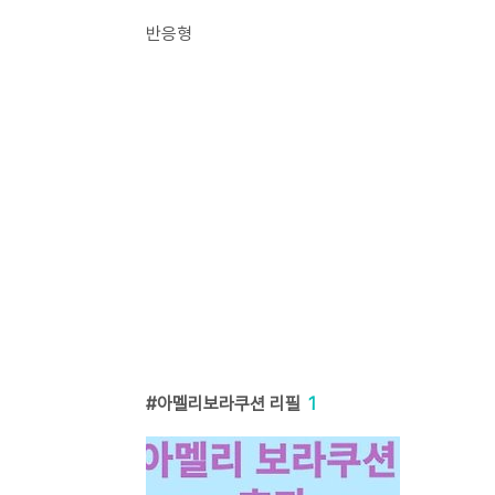
반응형
아멜리보라쿠션 리필
1