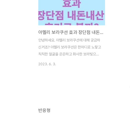
아멜리 보라쿠션 효과 장단점 내돈내산 후기로 볼까?
안녕하세요. 아멜리 보라쿠션에 대해 궁금하
신거죠? 아멜리 보라쿠션은 한마디로 노랗고
칙칙한 얼굴을 은은하고 화사한 보라빛으로
보완해 완성해주는 컴플리트 개념의 쿠션인
2023. 6. 3.
데요. 요즘 많은 사람들이 관심을 갖는 제품
입니다. 이 제품의 효과는 물론 다양한 내돈
내산 후기 요약본을 참고하시고 내겐 어떤 효
과가 있을지 지금 여기서 알아보세요. 아멜리
보라쿠션은 한마디로 어떤쿠션? 아멜리 보라
쿠션은 아멜리 브랜드가 만든 보라빛 쿠션을
암시하는 쿠션인데요. 제품 이름처럼 노랗거
반응형
나 칙칙하거나 붉은기가 있으며 건조해 생기
가 부족해 보이는 얼굴을 은은한 보라빛이 도