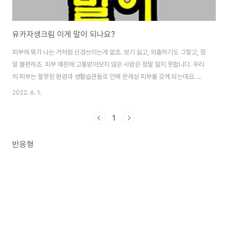
유카자생크림 이게 말이 되나요?
피부에 뭐가 나는 거처럼 신경쓰이는게 없죠. 보기 싫고, 외출하기도 그렇고, 정
말 불편하죠. 피부 때문에 고통받아보지 않은 사람은 정말 알지 못합니다. 우리
의 피부는 잘못된 환경과 생활습관들로 인해 문제성 피부를 갖게 되는데요. 이
물음에 해답을 찾은 바로 그 크림, 코비엔에서 만든 유카자생크림이랍니다. 크
2022. 6. 1.
림을 써본 사람들의 칭찬일색 후기들이 너무나 많은데요. 도대체, 유카자생크
림은 어떤 크림이길래 이토록 열광하는지 여기서 자세히 알아볼게요. 유카자생
1
크림이란? 유카자생크림은 코비엔에서 만든 피부트러블 완화및 개선을 위한
화장품으로, 병풀, 유황, 세라마이드 등과 특허성분인 구아이아줄렌추출물을
반응형
사용하여 피부보습과 진정을 통해 문제성 피부를 완화하고 치료할수 있는 크림
입니다. 유카자생크림은 수천개가 넘는 크..