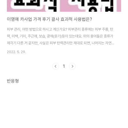
이영애 카사업 가격 후기 괄사 효과적 사용법은?
피부 관리, 어떤 방법으로 하시고 계신가요? 피부관리 종류에는 피부 주름, 탄
력, 미백, 기미, 주근깨, 보습, 광채(윤기)등이 있는데요. 위의 용어들은 종류가
제각기 다른 거 같지만, 사실은 피부 탄력관리만 제대로 되면, 나머지는 자연히
해결되는 것들이죠. 주름도 피부를 떠받치고 있던 콜라겐과 엘라스틴이 부족해
2022. 5. 29.
져 생기는 것이고요. 미백이 필요한 것도 주름이 지니 피부가 전체적으로 어두
워지기 때문이고요. 기미,주근깨도 자외선의 영향도 있지만, 피부가 처지니 더
1
돋보이잖아요. 보습역시 수분이 부족하면, 콜라겐이나 탄력섬유가 잘 생기지
않는다고 하니, 이건 거꾸로 보습이 탄력에 영향을 주는거네요. 광채 역시 보습
반응형
이 잘 되면 자동으로 광채 또는 윤기가 흐른다고 볼수 있죠. 따라서, 이름만 다
를뿐, 다양한 피..