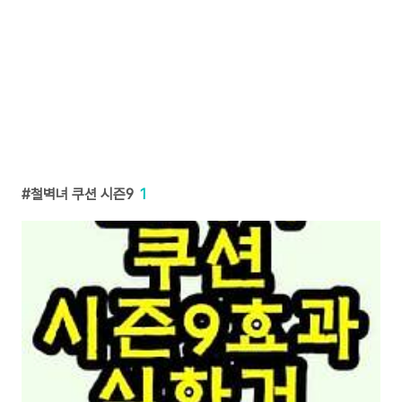
철벽녀 쿠션 시즌9
1