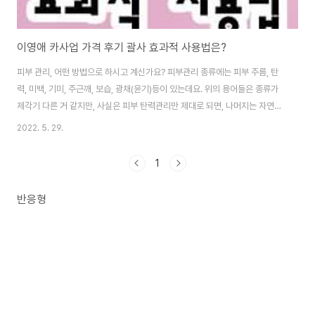
이영애 카사업 가격 후기 괄사 효과적 사용법은?
피부 관리, 어떤 방법으로 하시고 계신가요? 피부관리 종류에는 피부 주름, 탄
력, 미백, 기미, 주근깨, 보습, 광채(윤기)등이 있는데요. 위의 용어들은 종류가
제각기 다른 거 같지만, 사실은 피부 탄력관리만 제대로 되면, 나머지는 자연히
해결되는 것들이죠. 주름도 피부를 떠받치고 있던 콜라겐과 엘라스틴이 부족해
2022. 5. 29.
져 생기는 것이고요. 미백이 필요한 것도 주름이 지니 피부가 전체적으로 어두
워지기 때문이고요. 기미,주근깨도 자외선의 영향도 있지만, 피부가 처지니 더
1
돋보이잖아요. 보습역시 수분이 부족하면, 콜라겐이나 탄력섬유가 잘 생기지
않는다고 하니, 이건 거꾸로 보습이 탄력에 영향을 주는거네요. 광채 역시 보습
반응형
이 잘 되면 자동으로 광채 또는 윤기가 흐른다고 볼수 있죠. 따라서, 이름만 다
를뿐, 다양한 피..