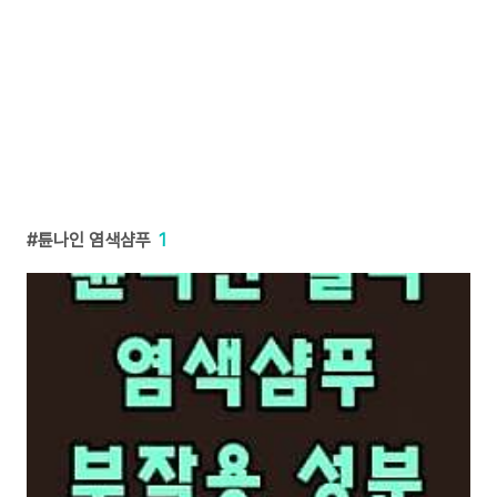
튠나인 염색샴푸
1