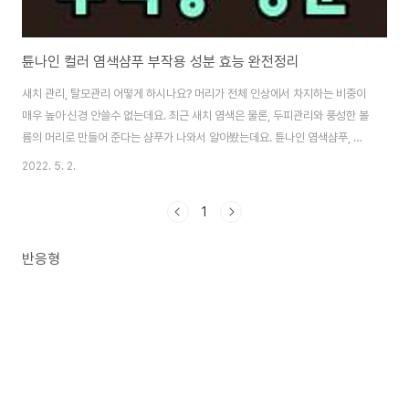
튠나인 컬러 염색샴푸 부작용 성분 효능 완전정리
새치 관리, 탈모관리 어떻게 하시나요? 머리가 전체 인상에서 차지하는 비중이
매우 높아 신경 안쓸수 없는데요. 최근 새치 염색은 물론, 두피관리와 풍성한 볼
륨의 머리로 만들어 준다는 샴푸가 나와서 알아봤는데요. 튠나인 염색샴푸, 튠
나인 컬러샴푸로 불리는 샴푸가 있더라고요. 궁금해하시는 분들을 위해 지금
2022. 5. 2.
여기서 알아 볼게요.. 튠나인 염색샴푸란? 튠나인 염색샴푸는 말 그대로 샴푸를
하면 염색이 되는 샴푸로, 새치 염색은 물론, 두피관리와 함께 탈모 완화로 볼륨
1
있는 머리를 가꿔줘 샴푸 하나로 새치, 두피, 탈모방지를 동시에 관리할 수 있는
샴푸입니다. 튠나인 염색샴푸의 공식적인 이름은 튠나인 내추럴 체인지 컬러
반응형
샴푸인데요. 염색이 되는 샴푸라고 해서, 그냥 튠나인 염색샴푸 또는 튠나인 컬
러 샴푸라고도 불립..