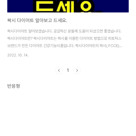
팍시 다이어트 알아보고 드세요.
팍시다이어트 알아보겠습니다. 궁금하신 분들께 도움이 되셨으면 좋겠습니다.
팍시다이어트란? 팍시다이어트는 팍시를 이용한 다이어트 방법으로 피토틱스
브랜드가 만든 다이어트 건강기능식품입니다. 팍시다이어트의 팍시( FCCE)는
Fermeted Castanea Crenata의 앞글자를 따서 만든 표현으로 '발효된 밤
2022. 10. 14.
의 톱니바퀴모양' 이라고 번역이 되는데, 톱니바퀴란 밤 잎의 모양도 톱니바퀴
이지만 밤속껍질도 보기에 따라서는 톱니바퀴처럼 생겼는데, 여기서는 밤의 속
1
껍질을 뜻하는 표현인듯 합니다. 팍시다이어트 성분 효과 밤의 딱딱한 겉껍질
을 벗기면 속에 톱니바퀴모양의 속껍질이 나오는데요. 그 밤속의 껍질에 들어
반응형
있는 엘라그산 성분에는 체지방감소, 항암작용. 성인병개선, 위장 기능개선, 주
름개선, 콜레스테롤 수치개선..