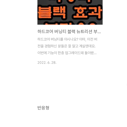
하드코어 버닝티 블랙 뉴트리션 부작용 효과 알아보기
하드코어 버닝티를 아시나요? 아마, 이전 버
전을 경험하신 분들은 잘 알고 계실텐데요.
이번에 기능이 한층 업그레이드돼 돌아왔는
데요. 그것은 바로, 하드코어 버닝티 블랙이
2022. 6. 28.
라고 합니다. 궁금하신 분을 위해 지금 여기
서 더 알아볼게요. 하드코어 버닝티란? 하드
코어 버닝티는 니트로랩에서 만들어 뉴트리
션 팩토리에서 판매하고 있는 다이어트보조
제인데요. 판매사의 이름을 붙여 '뉴트리션
하드코어 버닝티'라고도 부릅니다. 하드코어
버닝티 블랙 하드코어 버닝티 블랙은 기존 제
반응형
품인 버닝티(흰색 병)를 업그레이드한 제품인
데요. 업그레이드된 내용은 용량이 10% 증