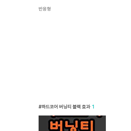
반응형
하드코어 버닝티 블랙 효과
1