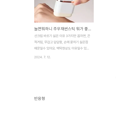
놀면뭐하니 주우재썬스틱 뭐가 좋길래? 효과 사용법 후기까지
선크림 바르기 싫은 이유 3가지만 꼽자면, 끈
적거림, 무겁고 답답함, 손에 묻히기 싫은점
때문일수 있어요. 백탁현상도 이유일수 있지
만, 요즘은 백탁 있는 제품은 거의 없으니, 이
2024. 7. 12.
건 생략할게요. 최근 '놀면뭐하니'에서 예능
인 주우재씨가 사용한후 유명해진 주우재썬
스틱이 입소문을 타고 있는데요.여기서 자세
히 알아볼게요. 이 글에서는 주우재선스틱 효
과, 사용법, 가격, 후기까지 알아볼게요. 주우
재썬스틱, 뭐지? 주우재썬스틱은 별명이고
요, 원래 이름은 가히 에어리핏 선스틱(KAHI
반응형
Airy Fit Sunstick)입니다.에어리핏 선스틱
은 스틱타입으로 손에 묻힐 필요없이 얼굴,