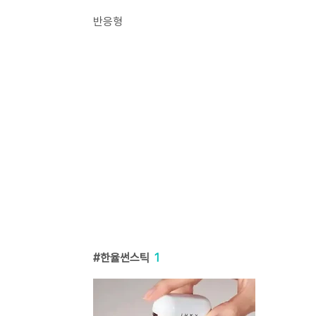
반응형
한율썬스틱
1