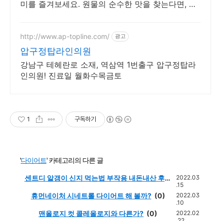
미를 즐겨보세요. 원물의 순수한 맛을 찾는다면, 쿠
팡에서 엄선된 야채음료를 만나보세요.
http://www.ap-topline.com/
광고
압구정탑라인의원
강남구 테헤란로 소재, 역삼역 1번출구 압구정탑라
인의원! 진료일 월화수목금토
1
구독하기
'
다이어트
' 카테고리의 다른 글
센트디 알갱이 신지 먹는법 부작용 내돈내산 후기
2022.03
.15
효과 완벽정리
(0)
휴먼네이처 시네트롤 다이어트 해 볼까?
(0)
2022.03
.10
맨올로지 컷 콜레올로지와 다른가?
(0)
2022.02
.22