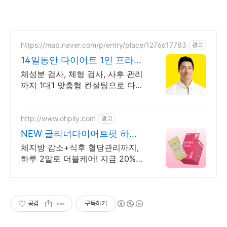
https://map.naver.com/p/entry/place/1276617783
광고
14일동안 다이어트 1인 프라이
빗 다이어트 공간
체성분 검사, 체형 검사, 사후 관리
까지 1대1 맞춤형 컨설팅으로 다이
어트 성공!
http://www.ohpily.com
광고
NEW 글리너다이어트핏 하준
맘 PICK! 혈당관리템
체지방 감소+식후 혈당관리까지,
하루 2알로 더블케어! 지금 20%
할인
공감
구독하기