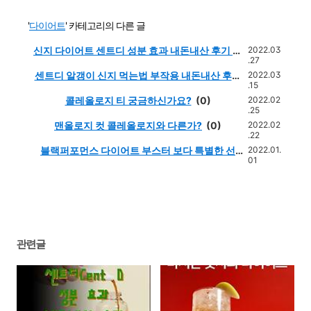
'
다이어트
' 카테고리의 다른 글
신지 다이어트 센트디 성분 효과 내돈내산 후기 요
2022.03
.27
약정리
(0)
센트디 알갱이 신지 먹는법 부작용 내돈내산 후기
2022.03
.15
효과 완벽정리
(0)
콜레올로지 티 궁금하신가요?
(0)
2022.02
.25
맨올로지 컷 콜레올로지와 다른가?
(0)
2022.02
.22
블랙퍼포먼스 다이어트 부스터 보다 특별한 선
2022.01.
01
물
(0)
관련글