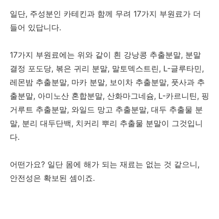
일단, 주성분인 카테킨과 함께 무려 17가지 부원료가 더
들어 있답니다.
17가지 부원료에는 위와 같이 흰 강낭콩 추출분말, 분말
결정 포도당, 볶은 귀리 분말, 말토덱스트린, L-글루타민,
레몬밤 추출분말, 마카 분말, 보이차 추출분말, 풋사과 추
출분말, 아미노산 혼합분말, 산화마그네슘, L-카르니틴, 핑
거루트 추출분말, 와일드 망고 추출분말, 대두 추출물 분
말, 분리 대두단백, 치커리 뿌리 추출물 분말이 그것입니
다.
어떤가요? 일단 몸에 해가 되는 재료는 없는 것 같으니,
안전성은 확보된 셈이죠.