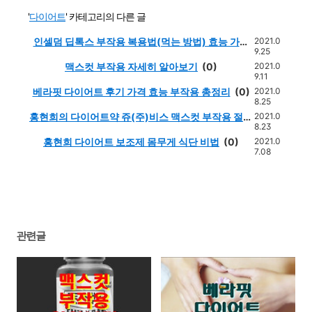
'
다이어트
' 카테고리의 다른 글
인셀덤 딥톡스 부작용 복용법(먹는 방법) 효능 가격
2021.0
9.25
후기 총정리
(0)
맥스컷 부작용 자세히 알아보기
(0)
2021.0
9.11
베라핏 다이어트 후기 가격 효능 부작용 총정리
(0)
2021.0
8.25
홍현희의 다이어트약 쥬(주)비스 맥스컷 부작용 절대
2021.0
8.23
함부로 하면 큰일 납니다.
(0)
홍현희 다이어트 보조제 몸무게 식단 비법
(0)
2021.0
7.08
관련글