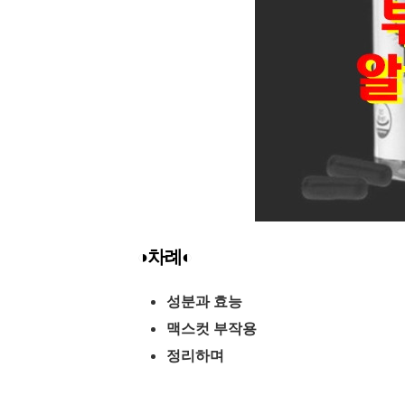
◑차례◐
성분과 효능
맥스컷 부작용
정리하며