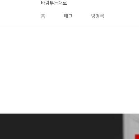
본문 바로가기
바람부는대로
홈
태그
방명록