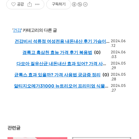
공감
구독하기
'
건강
' 카테고리의 다른 글
건강비서 석류정 여성전용 내돈내산 후기 가슴이?
2024.06
.12
복용법
(0)
경록고 흑삼천 효능 가격 후기 복용법
(0)
2024.06
.03
다모아 질유산균 내돈내산 효과 있어? 가격 사용
2024.05
.29
법
(0)
균톡스 효과 있을까? 가격 사용법 궁금증 정리
(0)
2024.05
.28
알티지오메가31000 뉴트리모어 프리미엄 식물성
2024.05
.27
초임계 왜 추천?
(0)
관련글