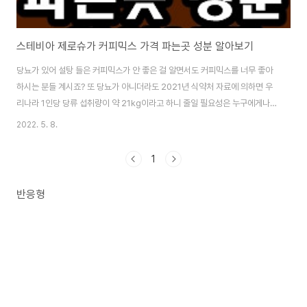
스테비아 제로슈가 커피믹스 가격 파는곳 성분 알아보기
당뇨가 있어 설탕 들은 커피믹스가 안 좋은 걸 알면서도 커피믹스를 너무 좋아
하시는 분들 계시죠? 또 당뇨가 아니더라도 2021년 식약처 자료에 의하면 우
리나라 1인당 당류 섭취량이 약 21kg이라고 하니 줄일 필요성은 누구에게나
있을거 같습니다. 이렇듯 당걱정 없이 커피믹스를 즐길수 있는 방법이 없을까
2022. 5. 8.
고민들 해 보신적 있으실텐데요. 그래서 나온 커피가 바로, 마일드 스테비아 커
피믹스인데요. 이젠, 카페인이 염려되시면 제로 카페인 커피를, 당이 걱정되시
1
면, 스테비아 커피믹스를 마실수 있다니, 세상 갈수록 편해지죠?! 스테비아 커
피믹스를 아직 잘 모르시는 분들 많더라고요. 그래서, 알아봤어요. 함께 보시죠.
반응형
스테비아 커피믹스란? 스테비아 커피믹스는 단 맛을 내기 위해 설탕 대신 쓸수
있는 스테비아 스윗(S..