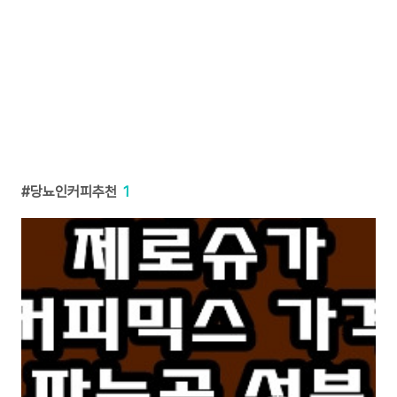
당뇨인커피추천
1