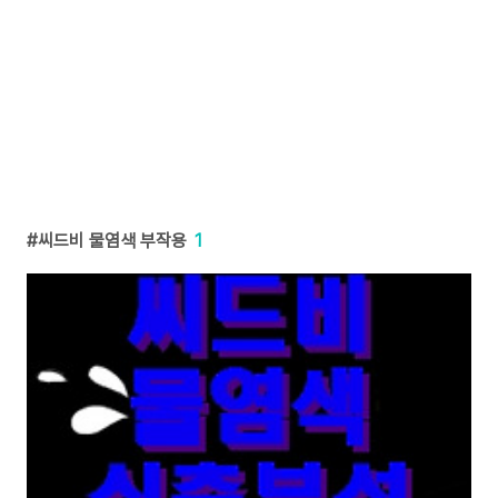
씨드비 물염색 부작용
1