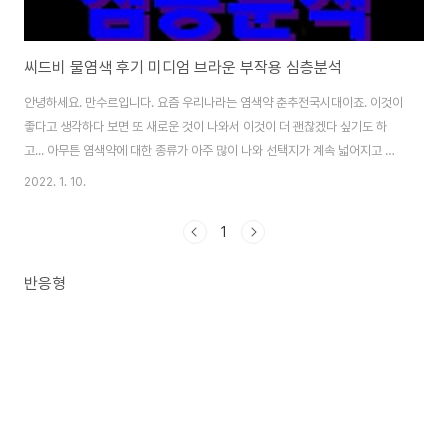
씨드비 물염색 후기 미디엄 브라운 부작용 심층분석
안녕하세요. 만수르입니다. 요즘 우리나라는 염색약 춘추전국시대이죠. 이것이
좋다고 생각하다 보면 또 새로운 것이 나와서 이것이 더 괜찮겠다 싶기도 하
고... 아무튼 염색약에 대한 종류가 아주 많이 나와 선택지가 계속 넓어지고 있
죠. 오늘은 홈쇼핑에서 씨드비 또는 시드비 물 염색이라는 게 나와서 무심코 보
2022. 1. 10.
다 보니, 이것도 상당히 끌리네요. 그래서, 이 염색은 또 얼마나 괜찮은지 한번
정리해 보았습니다. 씨드비 물염색이 뭐고, 어떻게 만들어졌나요? 말 그대로 물
1
염색이예요. 씨드비 수작 물 염색이라고도 하고요. 허브가루와 각종 식물 및 곡
물가루를 배합한 가루를 물에 타서 섞은 후 염색하는 건데요. 제가 좋아하는 영
반응형
화배우 오윤아 씨가 광고하고 있어 더 믿음이 가네요. 하하. 우습나요! 하지만,
같은 연예인이라도..