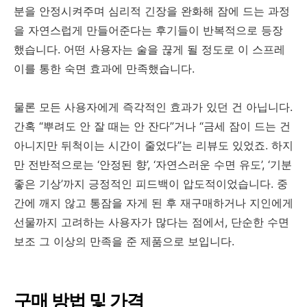
분을 안정시켜주며 심리적 긴장을 완화해 잠에 드는 과정
을 자연스럽게 만들어준다는 후기들이 반복적으로 등장
했습니다. 어떤 사용자는 술을 끊게 될 정도로 이 스프레
이를 통한 숙면 효과에 만족했습니다.
물론
모든
사용자에게
즉각적인
효과가
있던
건
아닙니다
.
간혹
“
뿌려도
안
잘
때는
안
잔다
”
거나
“
금세
잠이
드는
건
아니지만
뒤척이는
시간이
줄었다
”
는
리뷰도
있었죠
.
하지
만
전반적으로는
‘
안정된
향
’, ‘
자연스러운
수면
유도
’, ‘
기분
좋은
기상
’
까지
긍정적인
피드백이
압도적이었습니다
.
중
간에
깨지
않고
통잠을
자게
된
후
재구매하거나
지인에게
선물까지
고려하는
사용자가
많다는
점에서
,
단순한
수면
보조
그
이상의
만족을
준
제품으로
보입니다
.
구매 방법 및 가격