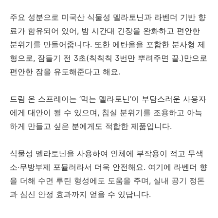
주요 성분으로 미국산 식물성 멜라토닌과 라벤더 기반 향
료가 함유되어 있어, 밤 시간대 긴장을 완화하고 편안한
분위기를 만들어줍니다. 또한 에탄올을 포함한 분사형 제
형으로, 잠들기 전 3초(칙칙칙 3번만 뿌려주면 끝.)만으로
편안한 잠을 유도해준다고 해요.
드림 온 스프레이는 ‘먹는 멜라토닌’이 부담스러운 사용자
에게 대안이 될 수 있으며, 침실 분위기를 조용하고 아늑
하게 만들고 싶은 분에게도 적합한 제품입니다.
식물성 멜라토닌을 사용하여 인체에 부작용이 적고 무색
소
·
무방부제
포뮬러라서 더욱 안전해요. 여기에 라벤더
향
을
더해
수면
루틴
형성에도
도움을
주며
,
실내
공기
정돈
과
심신
안정
효과까지 얻을
수
있답니다
.