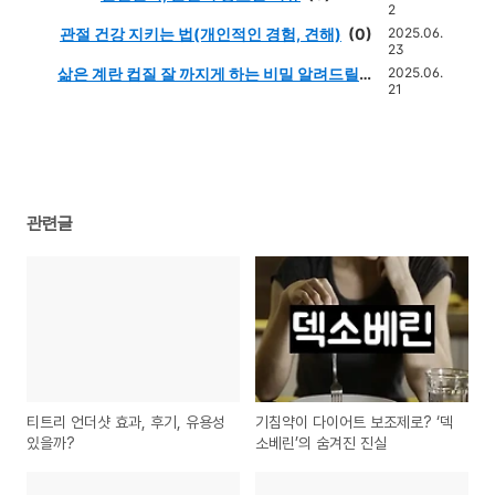
2
관절 건강 지키는 법(개인적인 경험, 견해)
(0)
2025.06.
23
삶은 계란 컵질 잘 까지게 하는 비밀 알려드릴게
2025.06.
21
요.
(0)
관련글
티트리 언더샷 효과, 후기, 유용성
기침약이 다이어트 보조제로? ‘덱
있을까?
소베린’의 숨겨진 진실