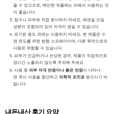
을
수
있으므로
,
예민한
직물에는
피해서
사용하는
것
이
좋습니다.
침구나
피부에
직접
분사하지
마세요
.
에센셜
오일
성분이
포함되어
있어
자극이
생길
수
있습니다
.
표기된
용도
외에는
사용하지
마세요
.
본
제품은
수
면
유도를
위한
방향
스프레이이며
,
다른
목적으로의
사용은
위험할
수
있습니다
.
피부가
민감하거나
손상된
경우
,
제품이
직접적으로
장시간
노출되지
않도록
주의해
주세요
.
사용
중
피부
자극
반응이나
붉은
반점
이
나타나
면
즉시
사용을
중단하고
의학적
조치
를
받으시기
바
랍니다
.
내돈내산 후기 요약