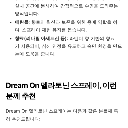
실내 공간에 분사하여 간접적으로 수면을 도와주는
방식입니다.
에탄올
: 향료의 확산과 보존을 위한 용매 역할을 하
며, 스프레이 제형 유지를 돕습니다.
향료
(
리나릴
아세트산
등
)
:
라벤더
향
기반의
향료
가
사용되어
,
심신
안정을
유도하고
숙면
환경을
만드
는데
도움을
줍니다
.
Dream On 멜라토닌 스프레이, 이런
분께 추천
Dream On 멜라토닌 스프레이는 다음과 같은 분들께 특
히 추천드립니다: