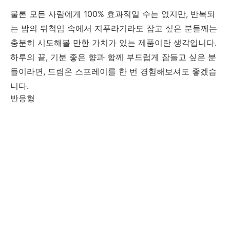
물론
모든
사람에게
100%
효과적일
수는
없지만
,
반복되
는
밤의
뒤척임
속에서
지푸라기라도
잡고
싶은
분들께는
충분히
시도해볼
만한
가치가 있는
제품이란
생각입니다
.
하루의
끝
,
기분
좋은
향과
함께
부드럽게
잠들고
싶은
분
들이라면
,
드림온
스프레이를
한
번
경험해보셔도
좋겠습
니다
.
반응형