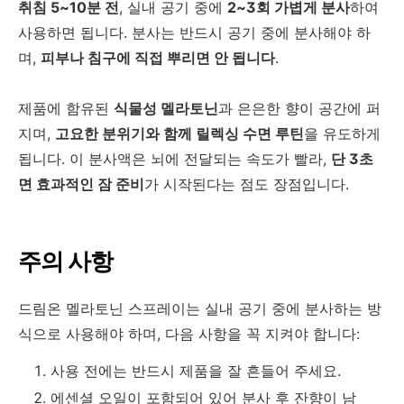
취침 5~10분 전
, 실내 공기 중에
2~3회 가볍게 분사
하여
사용하면 됩니다. 분사는 반드시 공기 중에 분사해야 하
며,
피부나 침구에 직접 뿌리면 안 됩니다
.
제품에 함유된
식물성 멜라토닌
과 은은한 향이 공간에 퍼
지며,
고요한 분위기와 함께 릴렉싱 수면 루틴
을 유도하게
됩니다. 이 분사액은 뇌에 전달되는 속도가 빨라,
단 3초
면 효과적인 잠 준비
가 시작된다는 점도 장점입니다.
주의 사항
드림온 멜라토닌 스프레이는 실내 공기 중에 분사하는 방
식으로 사용해야 하며, 다음 사항을 꼭 지켜야 합니다:
사용
전에는
반드시
제품을
잘
흔들어
주세요
.
에센셜
오일이
포함되어
있어
분사
후
잔향이
남