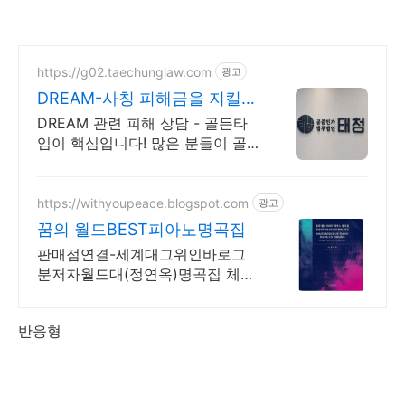
https://g02.taechunglaw.com
광고
DREAM-사칭 피해금을 지킬
마지막 기회
DREAM 관련 피해 상담 - 골든타
임이 핵심입니다! 많은 분들이 골
든 타임을 놓쳐 소중한 피해금을
영영 찾지 못하고 계십니다.
https://withyoupeace.blogspot.com
광고
꿈의 월드BEST피아노명곡집
판매점연결-세계대그위인바로그
분저자월드대(정연옥)명곡집 체르
니30&40하농병행악보집
반응형