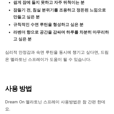
쉽게 잠에 들지 못하고 자주 뒤척이는 분
잠들기 전, 침실 분위기를 조용하고 정돈된 느낌으로
만들고 싶은 분
규칙적인 수면 루틴을 형성하고 싶은 분
라벤더 향으로 공간을 감싸며 하루를 차분히 마무리하
고 싶은 분
심리적
안정감과
숙면
루틴을
동시에
챙기고
싶다면
,
드림
온
멜라토닌
스프레이가
도움이
될
수
있습니다
.
사용 방법
Dream On 멜라토닌 스프레이 사용방법은 참 간편 한데
요.